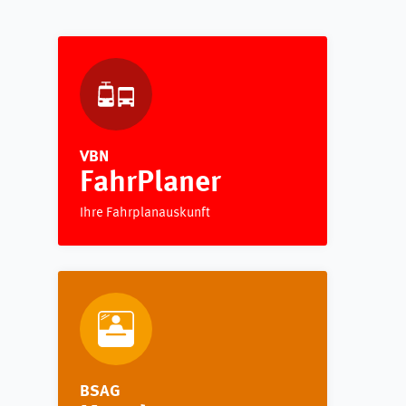
VBN
FahrPlaner
Ihre Fahrplanauskunft
BSAG