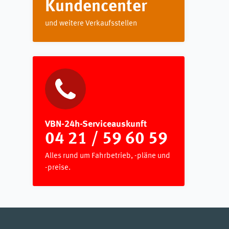
Kundencenter
und weitere Verkaufsstellen
VBN-24h-Serviceauskunft
04 21 / 59 60 59
Alles rund um Fahrbetrieb, -pläne und
-preise.