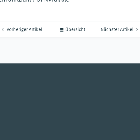
enFährtBunt #ÖPNVfürAlle
Vorheriger Artikel
Übersicht
Nächster Artikel