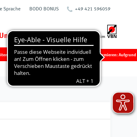
te Sprache
BODO BONUS
+49 421 596059
Unternehmen
m Betriebsablauf kommen.
Wir informieren: Aufgrund einer