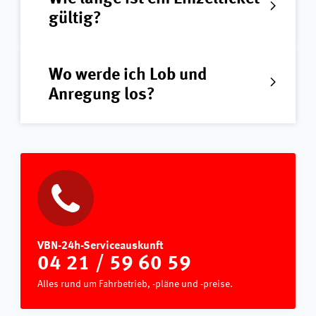
gültig?
Wo werde ich Lob und
Anregung los?
VBN-24h-Serviceauskunft
04 21 / 59 60 59
Alles rund um Fahrbetrieb, -pläne und -preise.